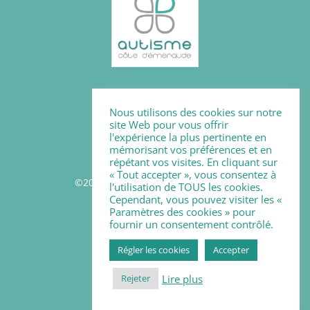
Mentions légales
Nous utilisons des cookies sur notre
Politique des cookies
site Web pour vous offrir
l'expérience la plus pertinente en
mémorisant vos préférences et en
répétant vos visites. En cliquant sur
« Tout accepter », vous consentez à
©2026 - Autisme Côte d'Emeraude
l'utilisation de TOUS les cookies.
Cependant, vous pouvez visiter les «
Paramètres des cookies » pour
Suivez-nous
fournir un consentement contrôlé.
Régler les cookies
Accepter
Lire plus
Rejeter