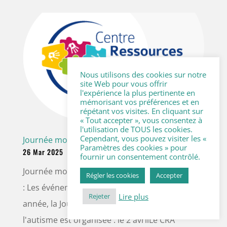
Nous utilisons des cookies sur notre
site Web pour vous offrir
l'expérience la plus pertinente en
mémorisant vos préférences et en
répétant vos visites. En cliquant sur
« Tout accepter », vous consentez à
l'utilisation de TOUS les cookies.
Cependant, vous pouvez visiter les «
Journée mondiale de sensibilisation à l’autisme
Paramètres des cookies » pour
26 Mar 2025
fournir un consentement contrôlé.
Journée mondiale de sensibilisation à l'autisme
Régler les cookies
Accepter
: Les événements en Bretagne Comme chaque
Lire plus
Rejeter
année, la Journée mondiale de sensibilisation à
l'autisme est organisée : le 2 avrilLe CRA