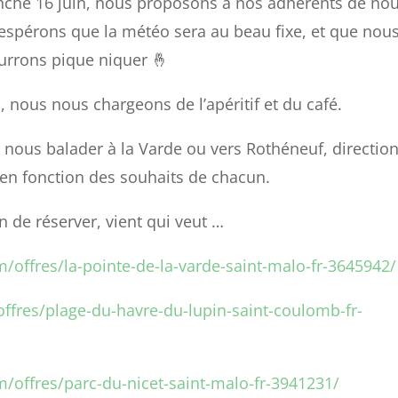
anche 16 juin, nous proposons à nos adhérents de no
 espérons que la météo sera au beau fixe, et que nou
urrons pique niquer 🤞
 nous nous chargeons de l’apéritif et du café.
nous balader à la Varde ou vers Rothéneuf, direction
en fonction des souhaits de chacun.
n de réserver, vient qui veut …
/offres/la-pointe-de-la-varde-saint-malo-fr-3645942/
fres/plage-du-havre-du-lupin-saint-coulomb-fr-
/offres/parc-du-nicet-saint-malo-fr-3941231/